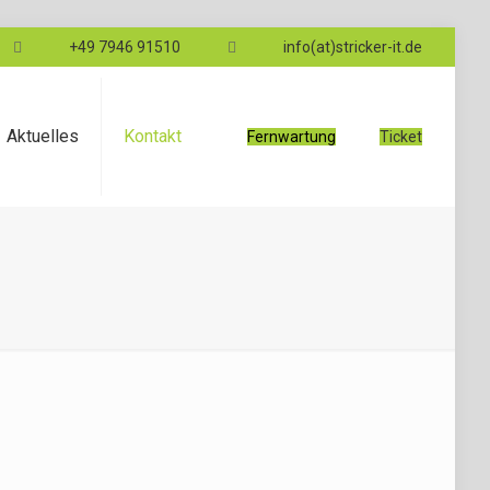
+49 7946 91510
info(at)stricker-it.de
Aktuelles
Kontakt
Fernwartung
Ticket